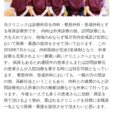
当クリニックは診療科目を内科・整形外科・形成外科とす
る有床診療所です。 内科は外来診療の他、訪問診療にも
力を入れており、地域のみならず旭川市内全域及び近郊に
おいて医療・看護の提供をさせて頂いております。 この
2018年7月からは、内科医師が完全2名体制となり、外来
診療も充実されより一層通い易いクリニックへとなりま
す。 病床もあるため通院中の患者さんまたは訪問診療元
の患者さんが入院治療を要する時には対応可能となってい
ます。 整形外科、形成外科においても、一般の方の受診
の他、高齢社会ということもあり、内科との連携のもと訪
問診療先の入所者の方の褥瘡治療なども外来にて行ってお
ります。 今後も一人でも多くの患者さんに信頼・満足を
得て頂けるよう努め、選ばれるクリニックを目標に全職員
一丸となり医療・看護を提供させて頂きたいと思います。